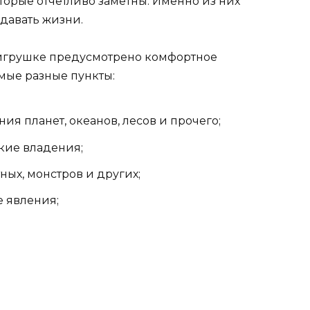
торые отчетливо заметны. Именно из них
здавать жизни.
игрушке предусмотрено комфортное
мые разные пункты:
ия планет, океанов, лесов и прочего;
кие владения;
ных, монстров и других;
 явления;