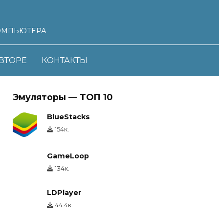
ОМПЬЮТЕРА
ВТОРЕ
КОНТАКТЫ
Эмуляторы — ТОП 10
BlueStacks
154к.
GameLoop
134к.
LDPlayer
44.4к.