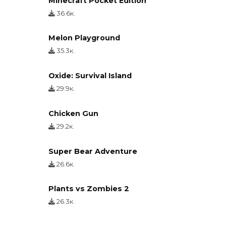
Minecraft Pocket Edition
36.6к.
Melon Playground
35.3к.
Oxide: Survival Island
29.9к.
Chicken Gun
29.2к.
Super Bear Adventure
26.6к.
Plants vs Zombies 2
26.3к.