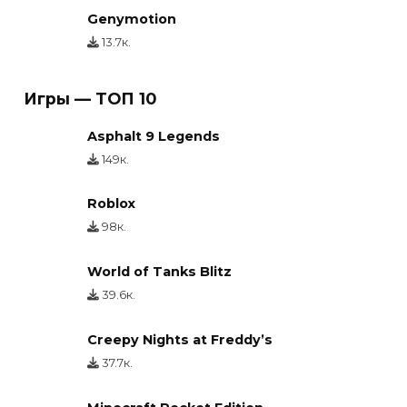
Genymotion
13.7к.
Игры — ТОП 10
Asphalt 9 Legends
149к.
Roblox
98к.
World of Tanks Blitz
39.6к.
Creepy Nights at Freddy’s
37.7к.