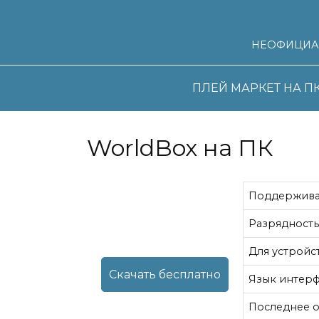
Перейти
к
содержанию
НЕОФИЦИА
ПЛЕЙ МАРКЕТ НА П
WorldBox на ПК
Поддержив
Разрядност
Для устройс
Скачать бесплатно
Язык интер
Последнее 