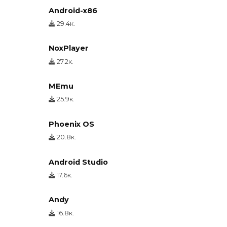
Android-x86
29.4к.
NoxPlayer
27.2к.
MEmu
25.9к.
Phoenix OS
20.8к.
Android Studio
17.6к.
Andy
16.8к.