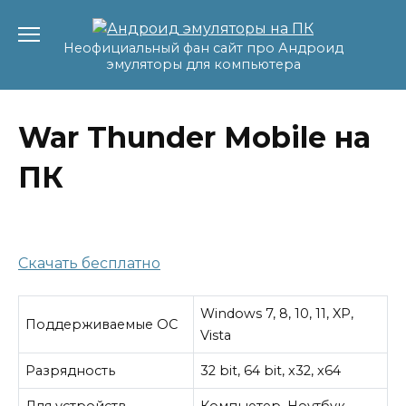
Перейти
к
Неофициальный фан сайт про Андроид
содержанию
эмуляторы для компьютера
War Thunder Mobile на
ПК
Скачать бесплатно
Windows 7, 8, 10, 11, XP,
Поддерживаемые ОС
Vista
Разрядность
32 bit, 64 bit, x32, x64
Для устройств
Компьютер, Ноутбук