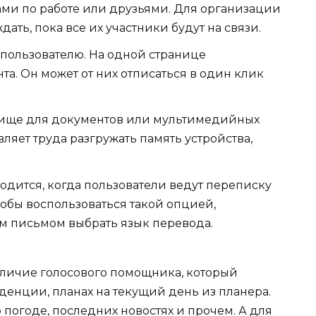
ами по работе или друзьями. Для организации
ть, пока все их участники будут на связи.
я пользователю. На одной странице
а. Он может от них отписаться в один клик
илище для документов или мультимедийных
вляет труда разгружать память устройства,
дится, когда пользователи ведут переписку
тобы воспользоваться такой опцией,
ым письмом выбрать язык перевода.
аличие голосового помощника, который
енции, планах на текущий день из планера.
погоде, последних новостях и прочем. А для