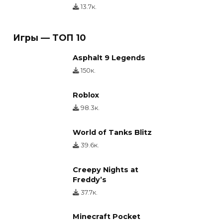
13.7к.
Игры — ТОП 10
Asphalt 9 Legends
150к.
Roblox
98.3к.
World of Tanks Blitz
39.6к.
Creepy Nights at
Freddy’s
37.7к.
Minecraft Pocket