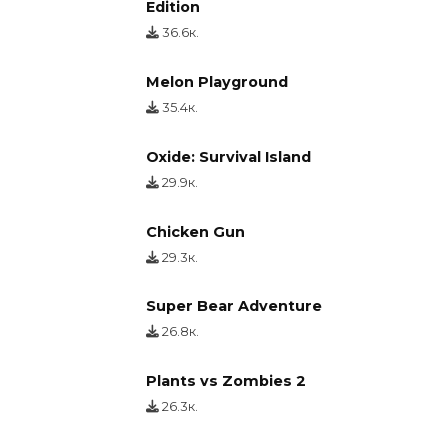
Edition
36.6к.
Melon Playground
35.4к.
Oxide: Survival Island
29.9к.
Chicken Gun
29.3к.
Super Bear Adventure
26.8к.
Plants vs Zombies 2
26.3к.