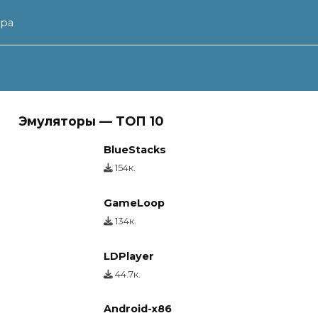
ера
Эмуляторы — ТОП 10
BlueStacks
154к.
GameLoop
134к.
LDPlayer
44.7к.
Android-x86