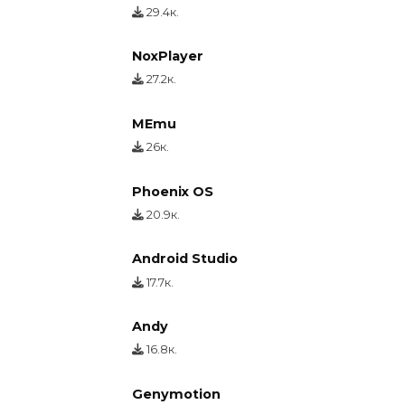
29.4к.
NoxPlayer
27.2к.
MEmu
26к.
Phoenix OS
20.9к.
Android Studio
17.7к.
Andy
16.8к.
Genymotion