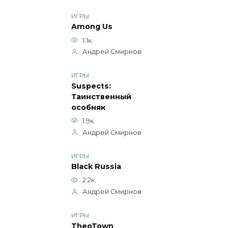
ИГРЫ
Among Us
1.1к.
Андрей Смирнов
ИГРЫ
Suspects:
Таинственный
особняк
1.9к.
Андрей Смирнов
ИГРЫ
Black Russia
2.2к.
Андрей Смирнов
ИГРЫ
TheoTown