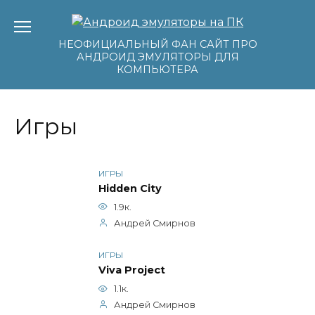
Перейти
к
содержанию
НЕОФИЦИАЛЬНЫЙ ФАН САЙТ ПРО
АНДРОИД ЭМУЛЯТОРЫ ДЛЯ
КОМПЬЮТЕРА
Игры
ИГРЫ
Hidden City
1.9к.
Андрей Смирнов
ИГРЫ
Viva Project
1.1к.
Андрей Смирнов