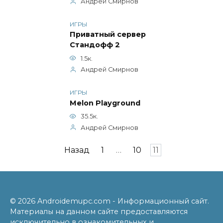
Андрей Смирнов
ИГРЫ
Приватный сервер
Стандофф 2
1.5к.
Андрей Смирнов
ИГРЫ
Melon Playground
35.5к.
Андрей Смирнов
Пагинация
Назад
1
…
10
11
записей
© 2026 Androidemupc.com - Информационный сайт.
Материалы на данном сайте предоставляются
исключительно в ознакомительных и