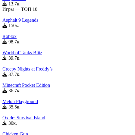
13.7к.
Игры — ТОП 10
Asphalt 9 Legends
150к.
Roblox
98.7к.
World of Tanks Blitz
39.7к.
Creepy Nights at Freddy’s
37.7к.
Minecraft Pocket Edition
36.7к.
Melon Playground
35.5к.
Oxide: Survival Island
30к.
Chicken Gun