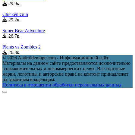
29.9к.
Chicken Gun
29.2к.
Super Bear Adventure
26.7к.
Plants vs Zombies 2
26.3к.
© 2026 Androidemupc.com - Информационный сайт.
Материалы на данном сайте предоставляются исключительно
в ознакомительных и некоммерческих целях. Все торговые
марки, логотипы и авторские права на контент принадлежат
их законным владельцам.
Политика в отношении обработки персональных данных