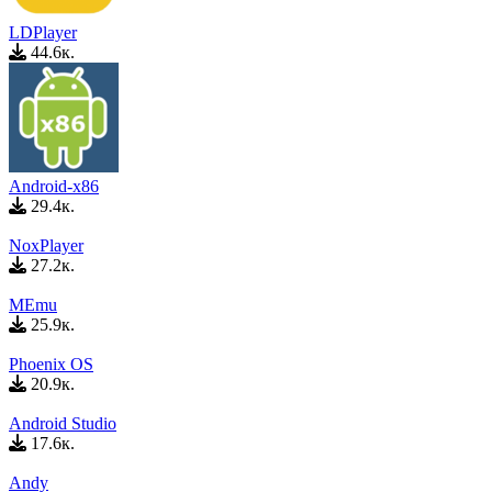
LDPlayer
44.6к.
Android-x86
29.4к.
NoxPlayer
27.2к.
MEmu
25.9к.
Phoenix OS
20.9к.
Android Studio
17.6к.
Andy