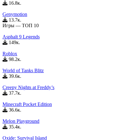
16.8к.
Genymotion
13.7к.
Игры — ТОП 10
Asphalt 9 Legends
149к.
Roblox
98.2к.
World of Tanks Blitz
39.6к.
Creepy Nights at Freddy’s
37.7к.
Minecraft Pocket Edition
36.6к.
Melon Playground
35.4к.
Oxide: Survival Island