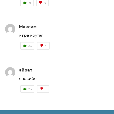
19
4
Максим
игра крутая
23
4
айрат
cпосибо
23
5